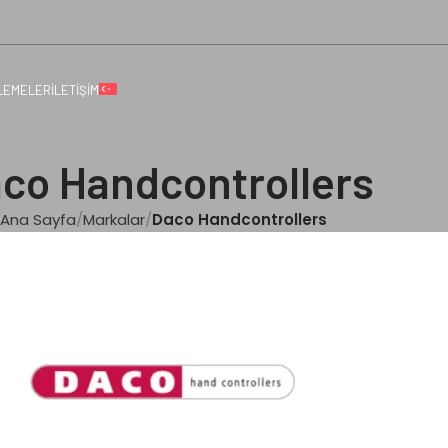
LEMELER
İLETIŞIM
co Handcontrollers
Ana Sayfa
Markalar
Daco Handcontrollers