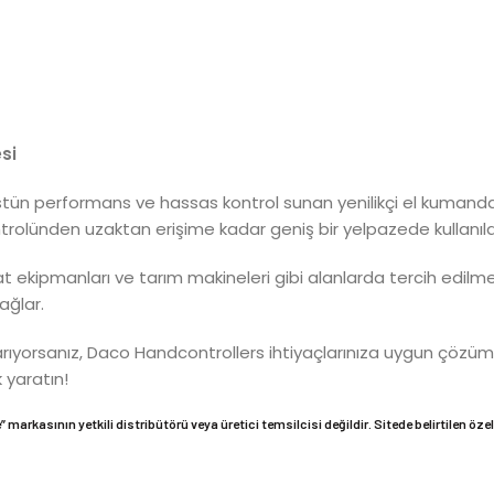
si
ün performans ve hassas kontrol sunan yenilikçi el kumandalar
ontrolünden uzaktan erişime kadar geniş bir yelpazede kullanılab
nşaat ekipmanları ve tarım makineleri gibi alanlarda tercih edilm
ağlar.
rıyorsanız, Daco Handcontrollers ihtiyaçlarınıza uygun çözümle
k yaratın!
 markasının yetkili distribütörü veya üretici temsilcisi değildir. Sitede belirtilen özel 