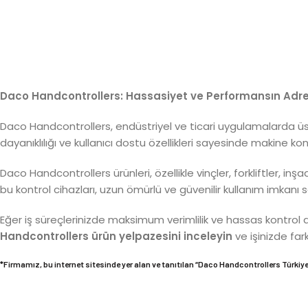
Daco Handcontrollers: Hassasiyet ve Performansın Adre
Daco Handcontrollers, endüstriyel ve ticari uygulamalarda üst
dayanıklılığı ve kullanıcı dostu özellikleri sayesinde makine k
Daco Handcontrollers ürünleri, özellikle vinçler, forkliftler, i
bu kontrol cihazları, uzun ömürlü ve güvenilir kullanım imkanı s
Eğer iş süreçlerinizde maksimum verimlilik ve hassas kontrol a
Handcontrollers ürün yelpazesini inceleyin
ve işinizde far
*Firmamız, bu internet sitesinde yer alan ve tanıtılan “
Daco Handcontrollers
Türkiye”