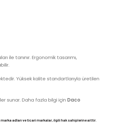
ı ile tanınır. Ergonomik tasarımı,
ilir.
ektedir. Yüksek kalite standartlarıyla üretilen
r sunar. Daha fazla bilgi için
Daco
marka adları ve ticari markalar, ilgili hak sahiplerine aittir.