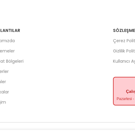
LANTILAR
SÖZLEŞME
kımızda
Çerez Polit
lemeler
Gizlilik Poli
lat Bölgeleri
Kullanıcı 
rler
ler
kalar
Çalı
Pazartesi 
işim