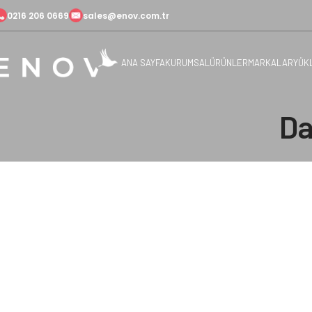
0216 206 0669
sales@enov.com.tr
ANA SAYFA
KURUMSAL
ÜRÜNLER
MARKALAR
YÜK
Da