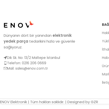
BAĞ
Hak
Dünyanın dört bir yanından
elektronik
yedek parça
tedarikini hızla ve güvenle
Yük
sağlıyoruz.
İtha
Dik Sk. No: 13/2 Maltepe İstanbul
Habe
Telefon: 0216 206 0669
Ürün
Mail:
sales@enov.com.tr
Mar
İlet
ENOV Elektronik | Tüm hakları saklıdır. | Designed by GZR