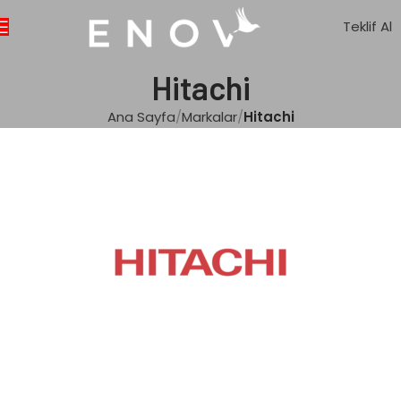
Teklif Al
Hitachi
Ana Sayfa
Markalar
Hitachi