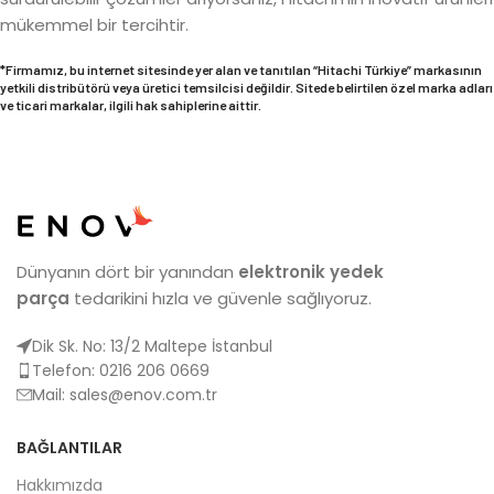
mükemmel bir tercihtir.
*Firmamız, bu internet sitesinde yer alan ve tanıtılan “Hitachi Türkiye” markasının
yetkili distribütörü veya üretici temsilcisi değildir. Sitede belirtilen özel marka adları
ve ticari markalar, ilgili hak sahiplerine aittir.
Dünyanın dört bir yanından
elektronik yedek
parça
tedarikini hızla ve güvenle sağlıyoruz.
Dik Sk. No: 13/2 Maltepe İstanbul
Telefon: 0216 206 0669
Mail:
sales@enov.com.tr
BAĞLANTILAR
Hakkımızda