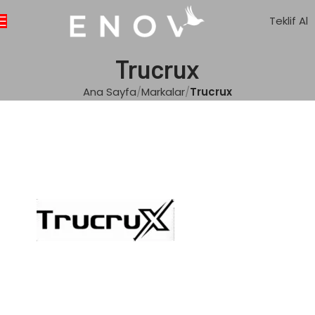
Teklif Al
Trucrux
Ana Sayfa
Markalar
Trucrux