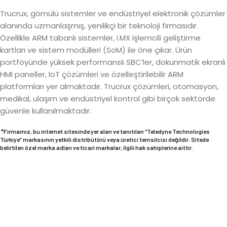
Trucrux, gömülü sistemler ve endüstriyel elektronik çözümler
alanında uzmanlaşmış, yenilikçi bir teknoloji firmasıdır.
Özellikle ARM tabanlı sistemler, i.MX işlemcili geliştirme
kartları ve sistem modülleri (SoM) ile öne çıkar. Ürün
portföyünde yüksek performanslı SBC’ler, dokunmatik ekranlı
HMI paneller, IoT çözümleri ve özelleştirilebilir ARM
platformları yer almaktadır. Trucrux çözümleri, otomasyon,
medikal, ulaşım ve endüstriyel kontrol gibi birçok sektörde
güvenle kullanılmaktadır.
*Firmamız, bu internet sitesinde yer alan ve tanıtılan “Teledyne Technologies
Türkiye” markasının yetkili distribütörü veya üretici temsilcisi değildir. Sitede
belirtilen özel marka adları ve ticari markalar, ilgili hak sahiplerine aittir.