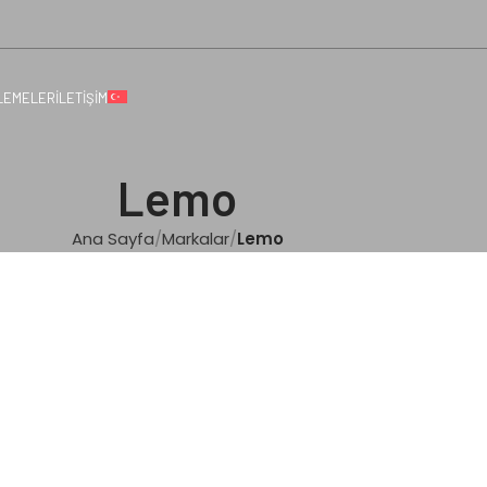
LEMELER
İLETIŞIM
Lemo
Ana Sayfa
Markalar
Lemo