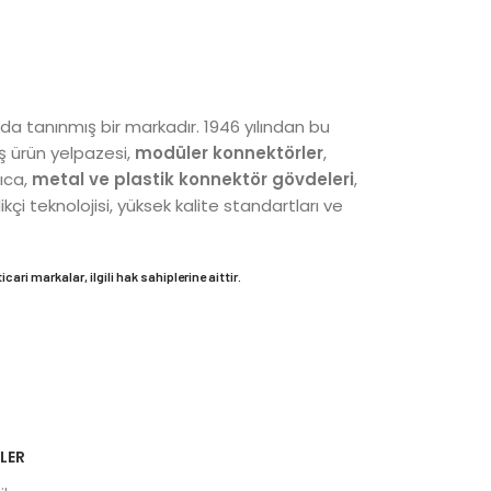
a tanınmış bir markadır. 1946 yılından bu
ş ürün yelpazesi,
modüler konnektörler
,
rıca,
metal ve plastik konnektör gövdeleri
,
çi teknolojisi, yüksek kalite standartları ve
cari markalar, ilgili hak sahiplerine aittir.
LER