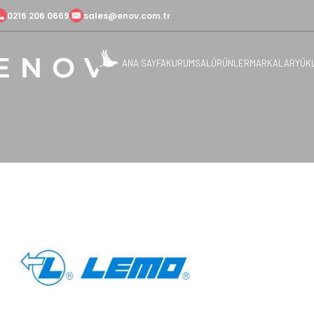
0216 206 0669
sales@enov.com.tr
ANA SAYFA
KURUMSAL
ÜRÜNLER
MARKALAR
YÜK