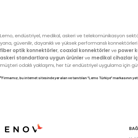
Lemo, endüstriyel, medikal, askeri ve telekomünikasyon sektör
yana, güvenilir, dayanıklı ve yüksek performanslı konnektörle
fiber optik konnektörler
,
coaxial konnektörler
ve
power k
askeri standartlara uygun ürünler
ve
medikal cihazlar iç
müşteri odaklı yaklaşımı, her tür endüstriyel uygulama için gü
*Firmamız, bu internet sitesinde yer alan ve tanıtılan “
Lemo
Türkiye” markasının yetkil
BAĞ