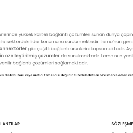
lerinde yüksek kaliteli bağlantı çözümleri sunan dünya çapınd
ri ile sektördeki lider konumunu sürdürmektedir. Lemo’nun geni
onnektörler
gibi çeşitli bağlantı ürünlerini kapsamaktadır. Ay
in özelleştirilmiş çözümler
de sunulmaktadır. Lemo’nun yenilik
venilir bağlantı çözümleri sağlamaktadır.
i distribütörü veya üretici temsilcisi değildir. Sitede belirtilen özel marka adları ve ti
LANTILAR
SÖZLEŞME